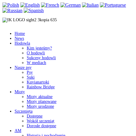
Home
News
Hodowla
Kim jesteśmy?
O hodowli
Sukcesy hodowli
W mediach
Nasze psy
Psy
Suki
Kuvianartoki
Rainbow Bridge
Mioty
Mioty aktualne
Mioty planowane
Mioty urodzone
Szczenięta
Dostępne
Wokół szczeniąt
Dorosłe dostępne
AM
Historia i pochodzenie