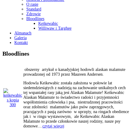
O rasie
Standard
Zdrowie
Bloodlines
Keikewabic
Williwaw i Targhee
Almanach
Galeria
Kontakt
Bloodlines
obszerny artykuł o kanadyjskiej hodowli alaskan malamute
prowadzonej od 1973 przez Maureen Andersen.
Hodowla Keikewabic została założona w połowie lat
siedemdziesiątych z nadzieją na zachowanie unikalnych cech
tej wspaniałej rasy jaką jest Alaskan Malamute! Keikewabic
Alaskan Malamute to świadectwo radości i przyjemności
współistnienia człowieka i psa, niestrudzonej pracowitości
oraz zdolności malamutów jako psów zaprzęgowych,
pracujących z pasją zarówno w uprzęży, na ringach obedience
jak i w ringu wystawowym, ale Keikewabic Alaskan
Malamute to przede członkowie naszej rodziny, nasze psy
domowe....
czytaj więcej