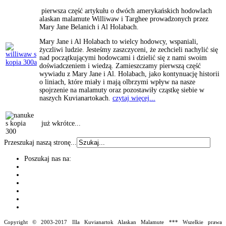
pierwsza część artykułu o dwóch amerykańskich hodowlach
alaskan malamute Williwaw i Targhee prowadzonych przez
Mary Jane Belanich i Al Holabach.
Mary Jane i Al Holabach to wielcy hodowcy, wspaniali,
życzliwi ludzie. Jesteśmy zaszczyceni, że zechcieli nachylić się
nad początkującymi hodowcami i dzielić się z nami swoim
doświadczeniem i wiedzą. Zamieszczamy pierwszą część
wywiadu z Mary Jane i Al. Holabach, jako kontynuację historii
o liniach, które miały i mają olbrzymi wpływ na nasze
spojrzenie na malamuty oraz pozostawiły cząstkę siebie w
naszych Kuvianartokach.
czytaj więcej...
już wkrótce...
Przeszukaj naszą stronę...
Poszukaj nas na:
Copyright © 2003-2017 Illa Kuvianartok Alaskan Malamute *** Wszelkie prawa