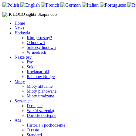
Home
News
Hodowla
Kim jesteśmy?
O hodowli
Sukcesy hodowli
W mediach
Nasze psy
Psy
Suki
Kuvianartoki
Rainbow Bridge
Mioty
Mioty aktualne
Mioty planowane
Mioty urodzone
Szczenięta
Dostępne
Wokół szczeniąt
Dorosłe dostępne
AM
Historia i pochodzenie
O rasie
Standard