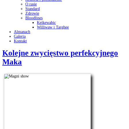
O rasie
Standard
Zdrowie
Bloodlines
Keikewabic
Williwaw i Targhee
Almanach
Galeria
Kontakt
Kolejne zwycięstwo perfekcyjnego
Maka