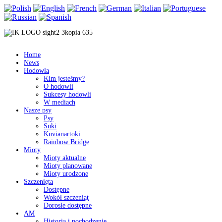
Home
News
Hodowla
Kim jesteśmy?
O hodowli
Sukcesy hodowli
W mediach
Nasze psy
Psy
Suki
Kuvianartoki
Rainbow Bridge
Mioty
Mioty aktualne
Mioty planowane
Mioty urodzone
Szczenięta
Dostępne
Wokół szczeniąt
Dorosłe dostępne
AM
Historia i pochodzenie